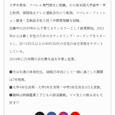
大学卒業後、アパレル専門商社に就職。その後米国大学留学・学
士取得。帰国後はテレビ通販会社にて勤務。アパレル・ファッシ
ョン雑貨・宝飾品を取り扱う中間管理職を経験。
在職中の2019年から子育てカウンセラーとして副業開始。2021
年からは働く女性のためのカウンセリング・コーチングをスター
トし、述べ150人以上の40代50代の女性の自己実現をサポート
している。
2024年に25年間の会社員生活を卒業し起業。
■夫は永遠の単身赴任。結婚25年目にして一緒に過ごした期間
は7年程度。
■大学4年生長男・大学1年生次男・中学3年生長女の5人家族。
■趣味は映画鑑賞と子どもの部活観戦。ママ友との飲み会も大
好き♡