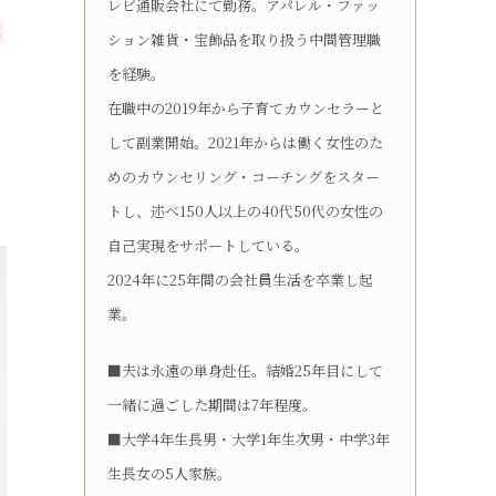
レビ通販会社にて勤務。アパレル・ファッ
っ
ション雑貨・宝飾品を取り扱う中間管理職
を経験。
在職中の2019年から子育てカウンセラーと
して副業開始。2021年からは働く女性のた
めのカウンセリング・コーチングをスター
トし、述べ150人以上の40代50代の女性の
自己実現をサポートしている。
2024年に25年間の会社員生活を卒業し起
業。
■夫は永遠の単身赴任。結婚25年目にして
一緒に過ごした期間は7年程度。
■大学4年生長男・大学1年生次男・中学3年
生長女の5人家族。